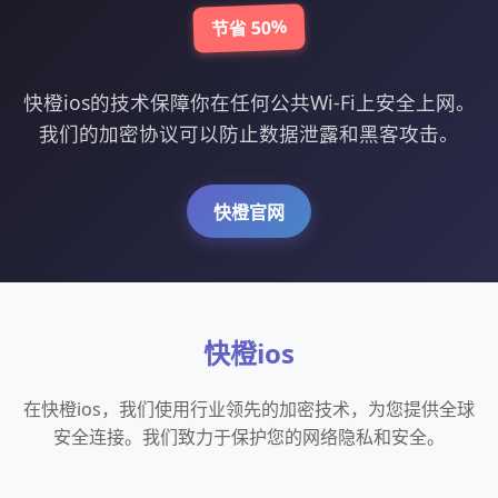
节省 50%
快橙ios的技术保障你在任何公共Wi-Fi上安全上网。
我们的加密协议可以防止数据泄露和黑客攻击。
快橙官网
快橙ios
在快橙ios，我们使用行业领先的加密技术，为您提供全球
安全连接。我们致力于保护您的网络隐私和安全。