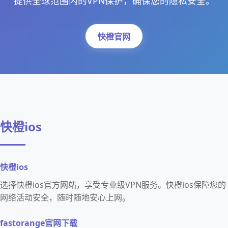
提供全球范围内的VPN保护，确保您的隐私安全。
快橙官网
快橙ios
快橙ios
选择快橙ios官方网站，享受专业级VPN服务。快橙ios保障您的
网络活动安全，随时随地安心上网。
fastorange官网下载