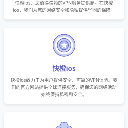
快橙ios：您值得信赖的VPN服务提供商。在快橙
ios，我们为您的网络安全和隐私提供坚固的保障。
快橙ios
快橙ios致力于为用户提供安全、可靠的VPN体验。我
们的官方网站提供全球连接服务，确保您的网络活动
始终保持私密和安全。