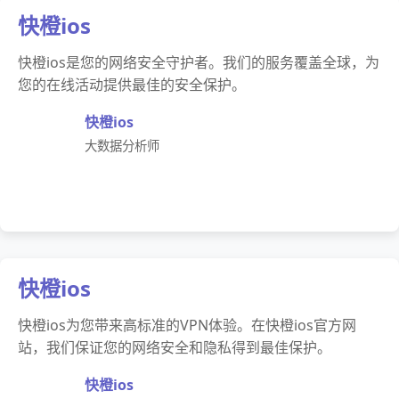
快橙ios
快橙ios是您的网络安全守护者。我们的服务覆盖全球，为
您的在线活动提供最佳的安全保护。
快橙ios
大数据分析师
快橙ios
快橙ios为您带来高标准的VPN体验。在快橙ios官方网
站，我们保证您的网络安全和隐私得到最佳保护。
快橙ios