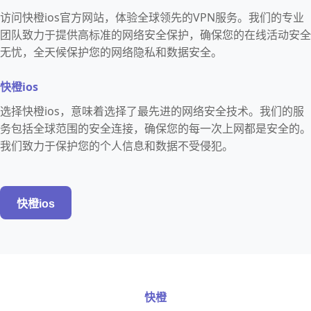
访问快橙ios官方网站，体验全球领先的VPN服务。我们的专业
团队致力于提供高标准的网络安全保护，确保您的在线活动安全
无忧，全天候保护您的网络隐私和数据安全。
快橙ios
选择快橙ios，意味着选择了最先进的网络安全技术。我们的服
务包括全球范围的安全连接，确保您的每一次上网都是安全的。
我们致力于保护您的个人信息和数据不受侵犯。
快橙ios
快橙