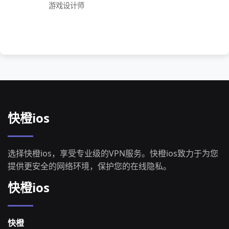
游戏设计师
快橙ios
选择快橙ios，享受专业级的VPN服务。快橙ios致力于为您
提供更安全的网络环境，保护您的在线隐私。
快橙ios
快橙