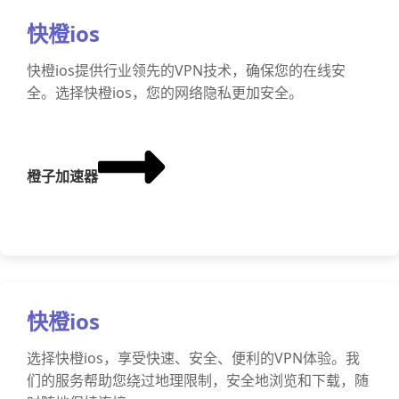
快橙ios
快橙ios提供行业领先的VPN技术，确保您的在线安
全。选择快橙ios，您的网络隐私更加安全。
橙子加速器
快橙ios
选择快橙ios，享受快速、安全、便利的VPN体验。我
们的服务帮助您绕过地理限制，安全地浏览和下载，随